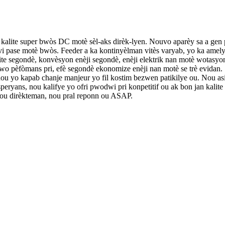
kalite super bwòs DC motè sèl-aks dirèk-lyen. Nouvo aparèy sa a gen pi p
 pase motè bwòs. Feeder a ka kontinyèlman vitès varyab, yo ka amelyor
ite segondè, konvèsyon enèji segondè, enèji elektrik nan motè wotasyo
 wo pèfòmans pri, efè segondè ekonomize enèji nan motè se trè evidan.
nou yo kapab chanje manjeur yo fil kostim bezwen patikilye ou. Nou as
peryans, nou kalifye yo ofri pwodwi pri konpetitif ou ak bon jan kalite 
 nou dirèkteman, nou pral reponn ou ASAP.