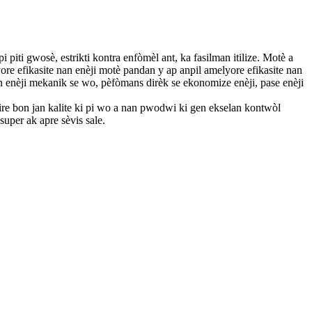
iti gwosè, estrikti kontra enfòmèl ant, ka fasilman itilize. Motè a
e efikasite nan enèji motè pandan y ap anpil amelyore efikasite nan
n enèji mekanik se wo, pèfòmans dirèk se ekonomize enèji, pase enèji
ire bon jan kalite ki pi wo a nan pwodwi ki gen ekselan kontwòl
super ak apre sèvis sale.