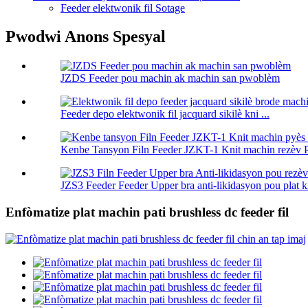
Feeder elektwonik fil Sotage
Pwodwi Anons Spesyal
JZDS Feeder pou machin ak machin san pwoblèm
Feeder depo elektwonik fil jacquard sikilè kni ...
Kenbe Tansyon Filn Feeder JZKT-1 Knit machin rezèv P 
JZS3 Feeder Feeder Upper bra anti-likidasyon pou plat kn
Enfòmatize plat machin pati brushless dc feeder fil