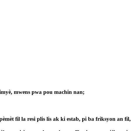
ba limyè, mwens pwa pou machin nan;
èt fil la resi plis lis ak ki estab, pi ba friksyon an fi