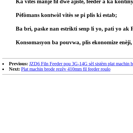
Ka vitès manje fil dwe ajiste, feeder a ka konti
Pèfòmans kontwòl vitès se pi plis ki estab;
Ba bri, paske nan estrikti senp li yo, pati yo 
Konsomasyon ba pouvwa, plis ekonomize enèji, 
Previous:
JZD6 Filn Feeder pou 3G-14G sèl sistèm plat machin 
Next:
Plat machin brode rezèv 410mm fil feeder roulo