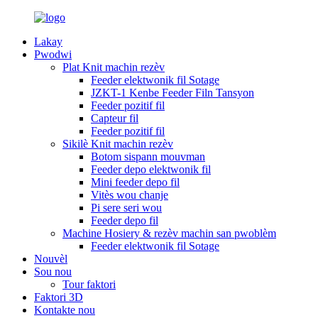
Lakay
Pwodwi
Plat Knit machin rezèv
Feeder elektwonik fil Sotage
JZKT-1 Kenbe Feeder Filn Tansyon
Feeder pozitif fil
Capteur fil
Feeder pozitif fil
Sikilè Knit machin rezèv
Botom sispann mouvman
Feeder depo elektwonik fil
Mini feeder depo fil
Vitès wou chanje
Pi sere seri wou
Feeder depo fil
Machine Hosiery & rezèv machin san pwoblèm
Feeder elektwonik fil Sotage
Nouvèl
Sou nou
Tour faktori
Faktori 3D
Kontakte nou