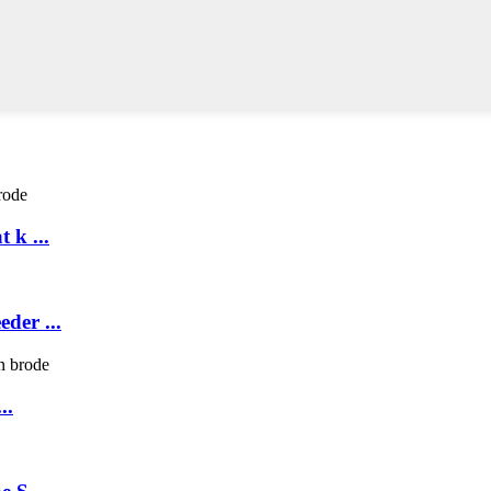
 k ...
der ...
..