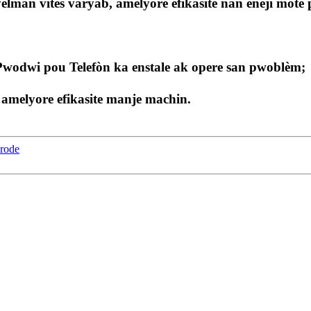
nyèlman vitès varyab, amelyore efikasite nan enèji motè
ak Pwodwi pou Telefòn ka enstale ak opere san pwoblèm;
amelyore efikasite manje machin.
brode