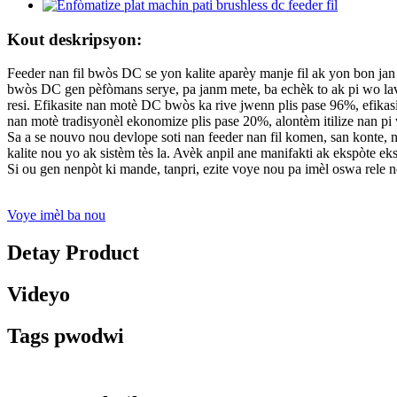
Kout deskripsyon:
Feeder nan fil bwòs DC se yon kalite aparèy manje fil ak yon bon jan 
bwòs DC gen pèfòmans serye, pa janm mete, ba echèk to ak pi wo lavi
resi. Efikasite nan motè DC bwòs ka rive jwenn plis pase 96%, efikas
nan motè tradisyonèl ekonomize plis pase 20%, alontèm itilize nan pi
Sa a se nouvo nou devlope soti nan feeder nan fil komen, san konte, 
kalite nou yo ak sistèm tès la. Avèk anpil ane manifakti ak ekspòte eks
Si ou gen nenpòt ki mande, tanpri, ezite voye nou pa imèl oswa rele
Voye imèl ba nou
Detay Product
Videyo
Tags pwodwi