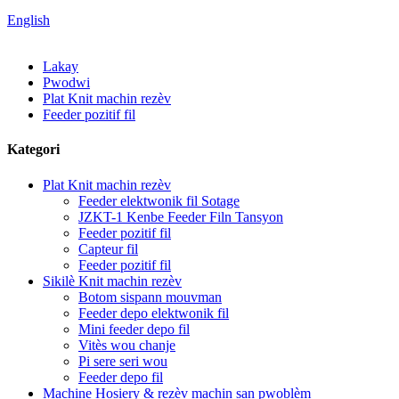
English
Lakay
Pwodwi
Plat Knit machin rezèv
Feeder pozitif fil
Kategori
Plat Knit machin rezèv
Feeder elektwonik fil Sotage
JZKT-1 Kenbe Feeder Filn Tansyon
Feeder pozitif fil
Capteur fil
Feeder pozitif fil
Sikilè Knit machin rezèv
Botom sispann mouvman
Feeder depo elektwonik fil
Mini feeder depo fil
Vitès wou chanje
Pi sere seri wou
Feeder depo fil
Machine Hosiery & rezèv machin san pwoblèm